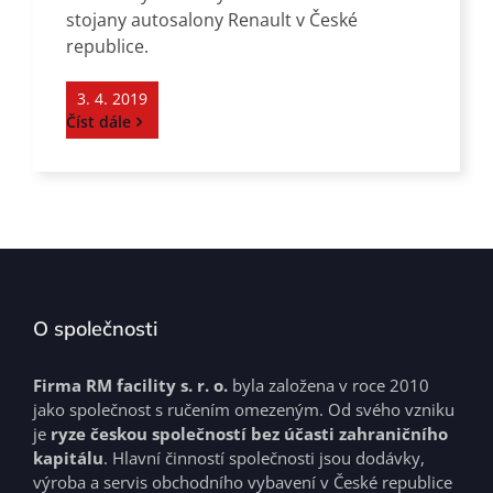
stojany autosalony Renault v České
republice.
3. 4. 2019
Číst dále
O společnosti
Firma RM facility s. r. o.
byla založena v roce 2010
jako společnost s ručením omezeným. Od svého vzniku
je
ryze českou společností bez účasti zahraničního
kapitálu
. Hlavní činností společnosti jsou dodávky,
výroba a servis obchodního vybavení v České republice